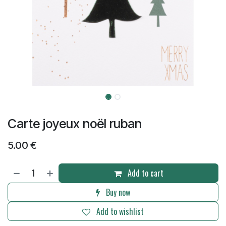
Carte joyeux noël ruban
5.00
€
Add to cart
Buy now
Add to wishlist