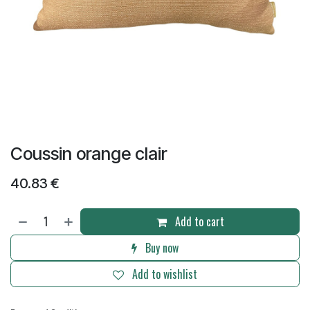
Coussin orange clair
40.83
€
Add to cart
Buy now
Add to wishlist