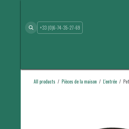
Skip to Content
+33 (0)6-74-35-27-69
Accueil
Boutique
Location
Events
A propos de 
All products
Pièces de la maison
L'entrée
Pet