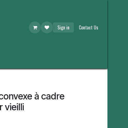
Sign in
Contact Us
r convexe à cadre
vieilli