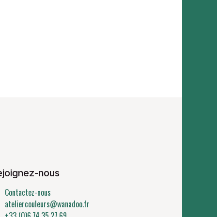
ejoignez-nous
Contactez-nous
ateliercouleurs@wanadoo.fr
+33 (0)6.74.35.27.69.