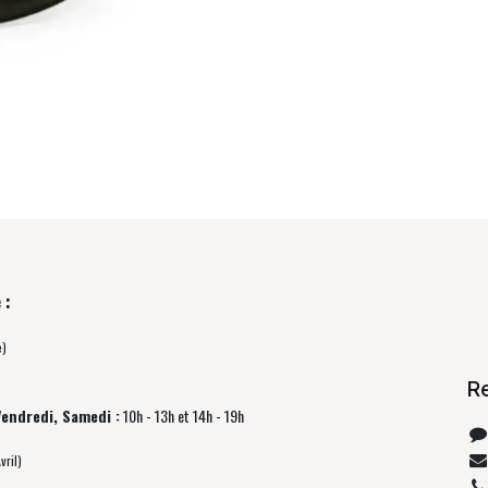
 :
e)
R
Vendredi, Samedi :
10h - 13h et 14h - 19h
vril)