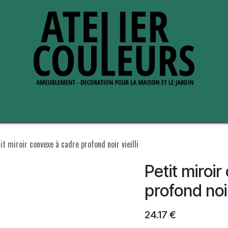
nous
Perche ses adresses
it miroir convexe à cadre profond noir vieilli
Petit miroi
profond noir 
24.17
€