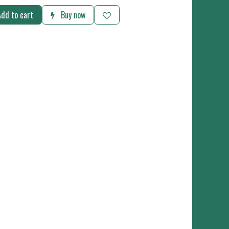
dd to cart
Buy now