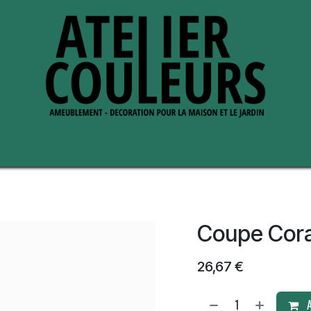
s de nous
Perche ses adresses
Coupe Cora
26,67
€
A