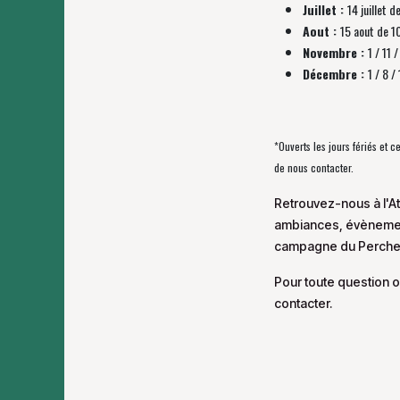
Juillet :
14 juillet d
Aout :
15 aout de 1
Novembre :
1 / 11
Décembre :
1 / 8 
*Ouverts les jours fériés et 
de nous contacter.
Retrouvez-nous à l'At
ambiances, évènement
campagne du Perche
Pour toute question o
contacter.