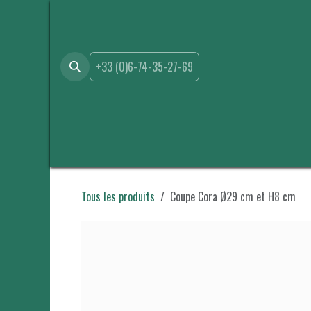
Se rendre au contenu
+33 (0)6-74-35-27-69
Accueil
Boutique
Location
Événements
A propo
Tous les produits
Coupe Cora Ø29 cm et H8 cm