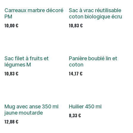
Carreaux marbre décoré
Sac à vrac réutilisable
PM
coton biologique écru
10,00
€
10,83
€
Sac filet à fruits et
Panière boublé lin et
légumes M
coton
10,83
€
14,17
€
Mug avec anse 350 ml
Huilier 450 ml
jaune moutarde
8,33
€
12,08
€