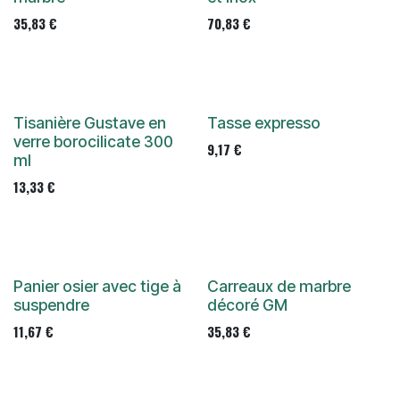
35,83
€
70,83
€
Tisanière Gustave en
Tasse expresso
verre borocilicate 300
9,17
€
ml
13,33
€
Panier osier avec tige à
Carreaux de marbre
suspendre
décoré GM
11,67
€
35,83
€