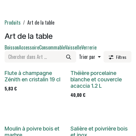
Produits
Art de la table
Art de la table
Boisson
Accessoire
Consommable
Vaisselle
Verrerie
Trier par
Filtres
Flute à champagne
Théière porcelaine
Zénith en cristalin 19 cl
blanche et couvercle
acaccia 1.2 L
5,83
€
40,00
€
Moulin à poivre bois et
Salière et poivrière bois
marbre
et inox