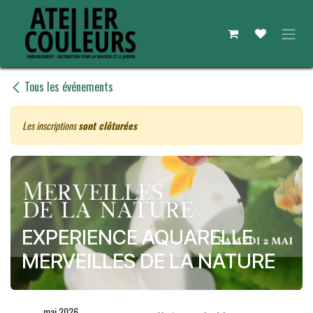
Se rendre au contenu
Tous les événements
Les inscriptions
sont clôturées
EXPERIENCE AQUARELLE
MERVEILLES DE LA NATURE
mai 2026