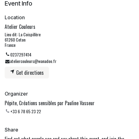
Event Info
Location
Atelier Couleurs
Lieu dit: La Coispillère
61260 Ceton
France
0237297414
ateliercouleurs@wanadoo.fr
Get directions
Organizer
Pépite, Créations sensibles par Pauline Vasseur
+33 6 78 65 23 22
Share
Find out what people see and say about this event, and join the