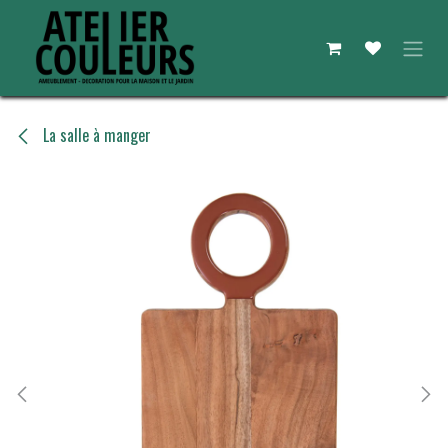
Se rendre au contenu
La salle à manger