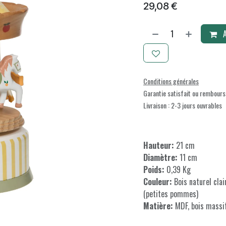
29,08
€
A
Conditions générales
Garantie satisfait ou rembours
Livraison : 2-3 jours ouvrables
Hauteur:
21 cm
Diamètre:
11 cm
Poids:
0,39 Kg
Couleur:
Bois naturel clai
(petites pommes)
Matière:
MDF, bois massif