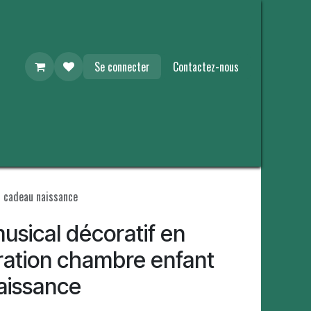
Se connecter
Contactez-nous
& cadeau naissance
usical décoratif en
ration chambre enfant
aissance