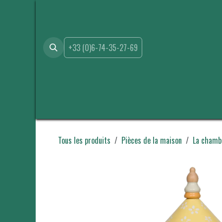
Se rendre au contenu
+33 (0)6-74-35-27-69
Accueil
Boutique
Location
Événements
A propo
Tous les produits
Pièces de la maison
La chamb