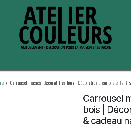
s de nous
Perche ses adresses
re
Carrousel musical décoratif en bois | Décoration chambre enfant 
Carrousel m
bois | Déco
& cadeau n