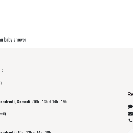
au baby shower
 :
e)
R
Vendredi, Samedi :
10h - 13h et 14h - 19h
vril)
Vendredi :
10h - 13h et 14h - 18h