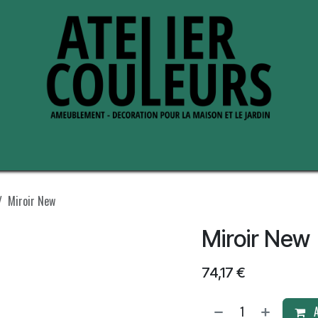
s de nous
Perche ses adresses
Miroir New
Miroir New
74,17
€
A