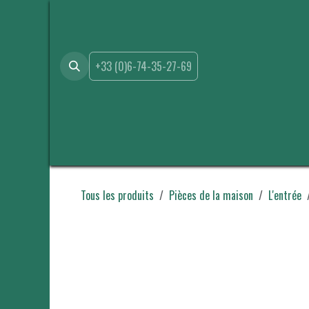
Se rendre au contenu
+33 (0)6-74-35-27-69
Accueil
Boutique
Location
Événements
A propo
Tous les produits
Pièces de la maison
L'entrée