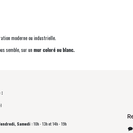
ation moderne ou industrielle.
vous semble, sur un
mur coloré ou blanc.
 :
e)
R
Vendredi, Samedi :
10h - 13h et 14h - 19h