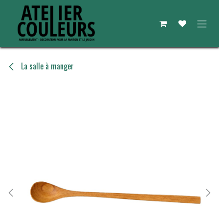
Se rendre au contenu
La salle à manger