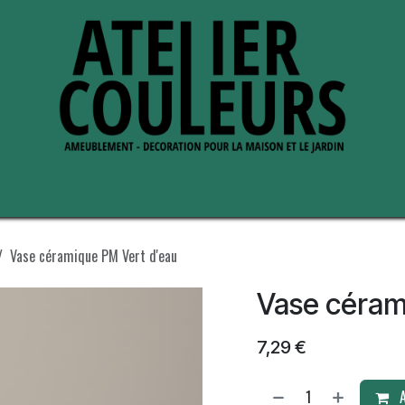
s de nous
Perche ses adresses
Vase céramique PM Vert d'eau
Vase céram
7,29
€
A