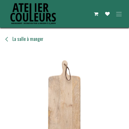
Se rendre au contenu
La salle à manger