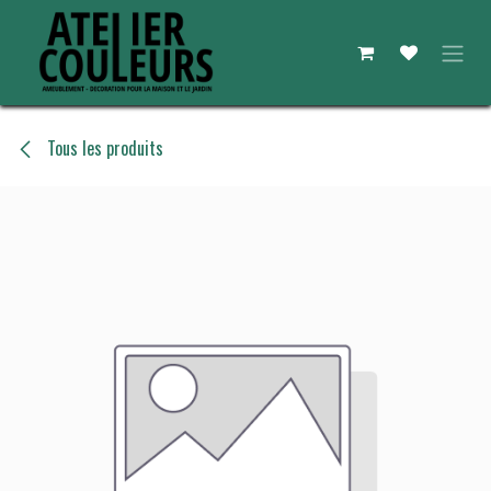
Se rendre au contenu
Tous les produits