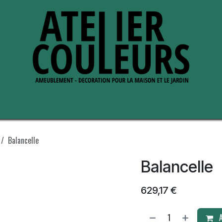
s de nous
Perche ses adresses
Balancelle
Balancelle
629,17
€
A