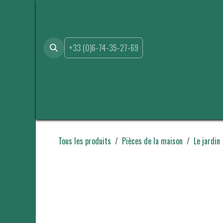
Se rendre au contenu
+33 (0)6-74-35-27-69
Accueil
Boutique
Location
Événements
A propo
Tous les produits
Pièces de la maison
Le jardin