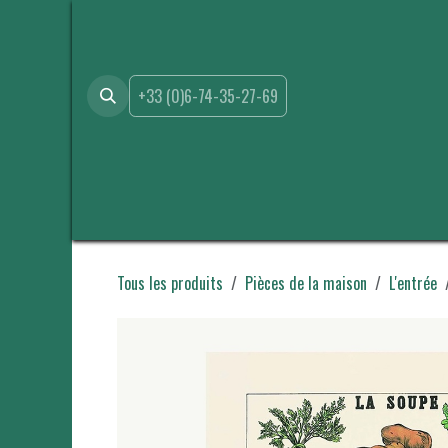
Se rendre au contenu
+33 (0)6-74-35-27-69
Accueil
Boutique
Location
Événements
A propo
Tous les produits
Pièces de la maison
L'entrée