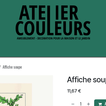
s de nous
Perche ses adresses
Affiche soupe
Affiche so
11,67
€
A