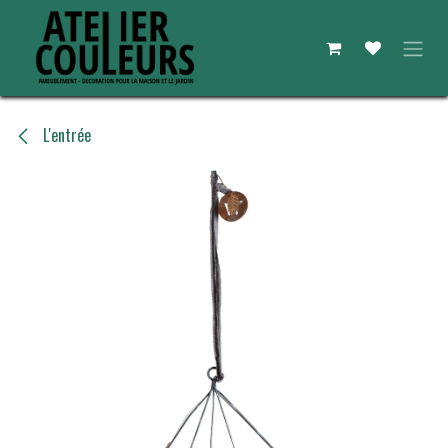
Se rendre au contenu
L'entrée