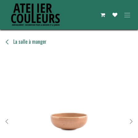
Se rendre au contenu
La salle à manger