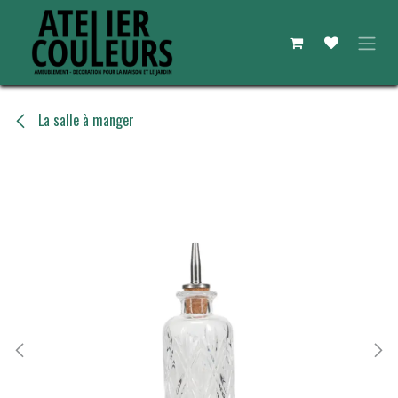
Se rendre au contenu
La salle à manger