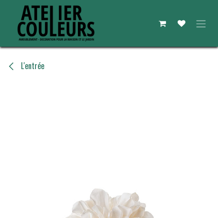
Se rendre au contenu
L'entrée