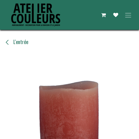
Se rendre au contenu
L'entrée