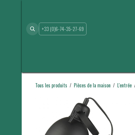
Se rendre au contenu
+33 (0)6-74-35-27-69
Accueil
Boutique
Location
Événements
A propo
Tous les produits
Pièces de la maison
L'entrée