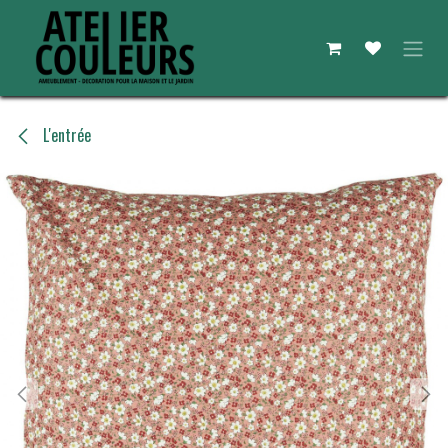
Se rendre au contenu
L'entrée