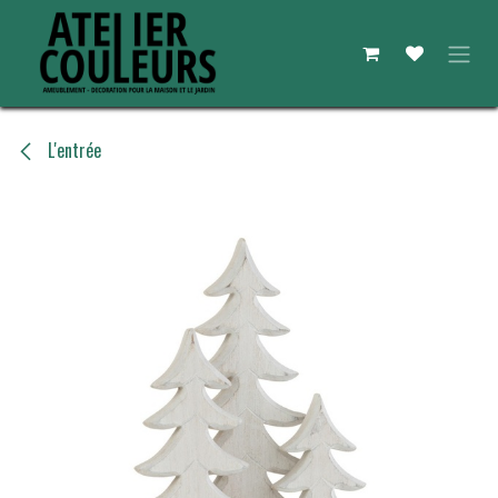
Se rendre au contenu
L'entrée