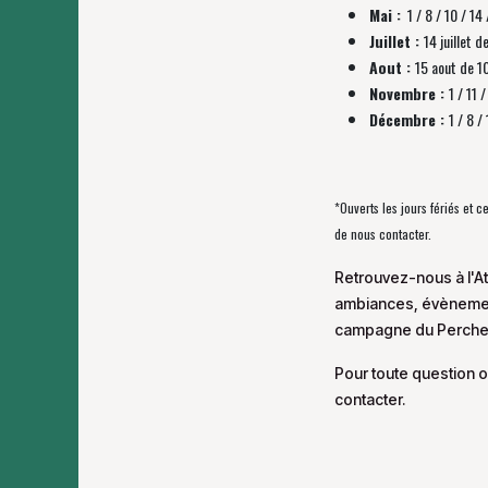
Mai :
1 / 8 / 10 / 14 
Juillet :
14 juillet d
Aout :
15 aout de 1
Novembre :
1 / 11
Décembre :
1 / 8 
*Ouverts les jours fériés et 
de nous contacter.
Retrouvez-nous à l'At
ambiances, évènement
campagne du Perche
Pour toute question o
contacter.