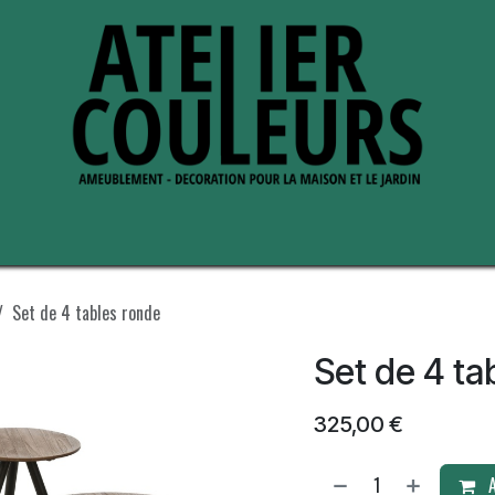
s de nous
Perche ses adresses
Set de 4 tables ronde
Set de 4 ta
325,00
€
A