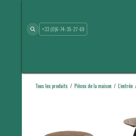
Se rendre au contenu
+33 (0)6-74-35-27-69
Accueil
Boutique
Location
Événements
A propo
Tous les produits
Pièces de la maison
L'entrée