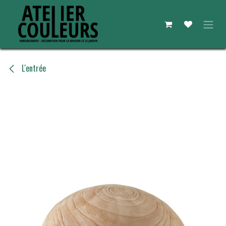
Se rendre au contenu
L'entrée