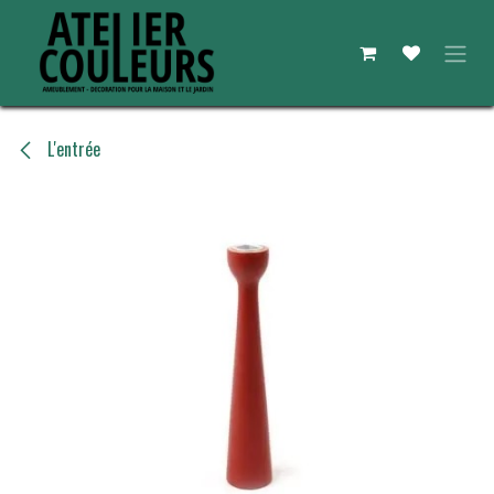
Se rendre au contenu
L'entrée