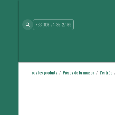
Se rendre au contenu
+33 (0)6-74-35-27-69
Accueil
Boutique
Location
Événements
A propo
Tous les produits
Pièces de la maison
L'entrée