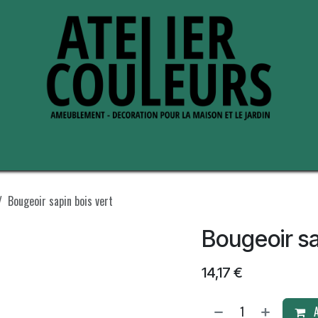
s de nous
Perche ses adresses
Bougeoir sapin bois vert
Bougeoir sa
14,17
€
A