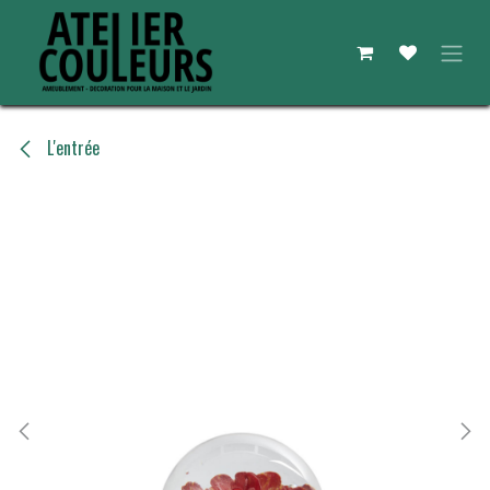
Se rendre au contenu
L'entrée