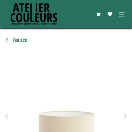
Se rendre au contenu
L'entrée