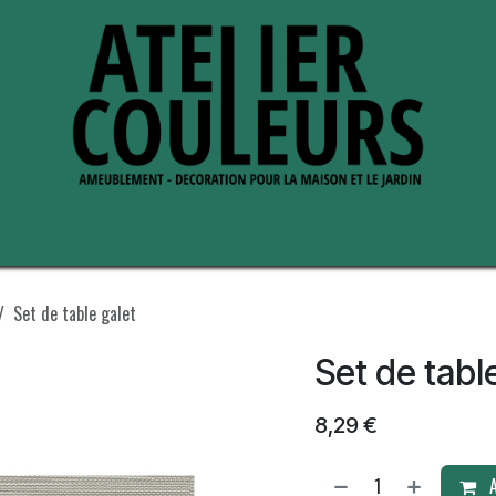
s de nous
Perche ses adresses
Set de table galet
Set de tabl
8,29
€
A