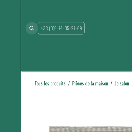
Se rendre au contenu
+33 (0)6-74-35-27-69
Accueil
Boutique
Location
Événements
A propo
Tous les produits
Pièces de la maison
Le salon