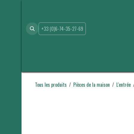
Se rendre au contenu
+33 (0)6-74-35-27-69
Accueil
Boutique
Location
Événements
A propo
Tous les produits
Pièces de la maison
L'entrée