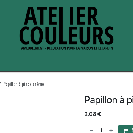
s de nous
Perche ses adresses
Papillon à pince crème
Papillon à 
2,08
€
A