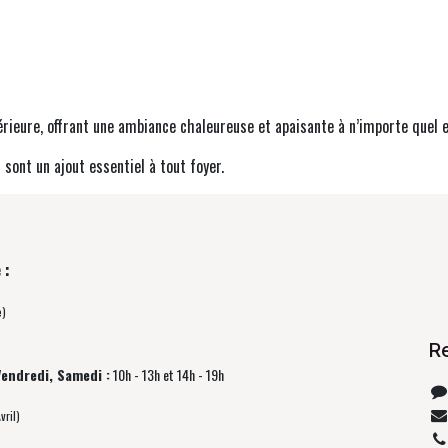
érieure, offrant une ambiance chaleureuse et apaisante à n’importe quel 
 sont un ajout essentiel à tout foyer.
 :
e)
R
Vendredi, Samedi :
10h - 13h et 14h - 19h
vril)