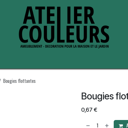
s de nous
Perche ses adresses
Bougies flottantes
Bougies flo
0,67
€
A