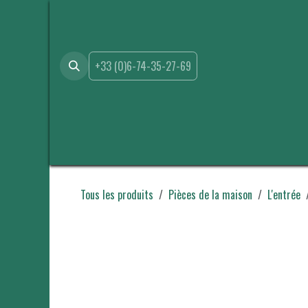
Se rendre au contenu
+33 (0)6-74-35-27-69
Accueil
Boutique
Location
Événements
A propo
Tous les produits
Pièces de la maison
L'entrée