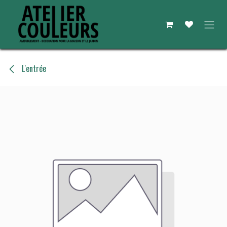
Se rendre au contenu
L'entrée