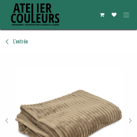
Se rendre au contenu
L'entrée