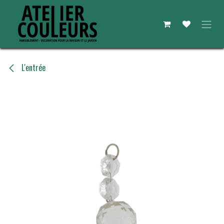
Se rendre au contenu
L'entrée