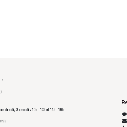
 :
e)
R
Vendredi, Samedi :
10h - 13h et 14h - 19h
vril)