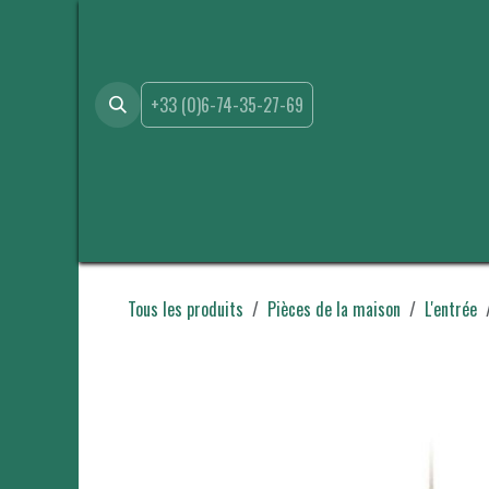
Se rendre au contenu
+33 (0)6-74-35-27-69
Accueil
Boutique
Location
Événements
A propo
Tous les produits
Pièces de la maison
L'entrée