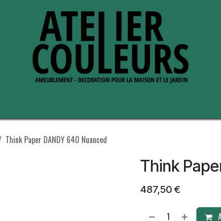
s de nous
Perche ses adresses
Think Paper DANDY 640 Nuanced
Think Pap
487,50
€
A