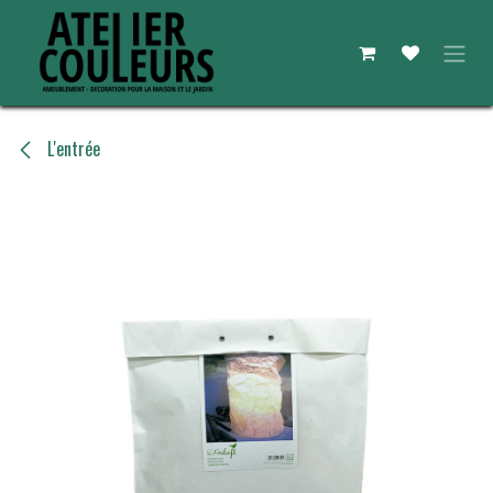
Se rendre au contenu
L'entrée