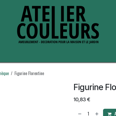
s de nous
Perche ses adresses
thèque
Figurine Florentine
Figurine Fl
10,83
€
A