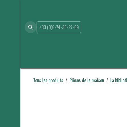
Se rendre au contenu
+33 (0)6-74-35-27-69
Accueil
Boutique
Location
Événements
A propo
Tous les produits
Pièces de la maison
La biblio