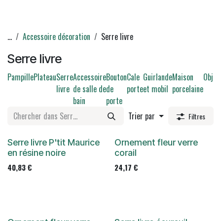
...
Accessoire décoration
Serre livre
Serre livre
Pampille
Plateau
Serre
Accessoire
Bouton
Cale
Guirlande
Maison
Objet
livre
de salle de
de
porte
et mobil
porcelaine
bain
porte
Trier par
Filtres
Serre livre P'tit Maurice
Ornement fleur verre
en résine noire
corail
40,83
€
24,17
€