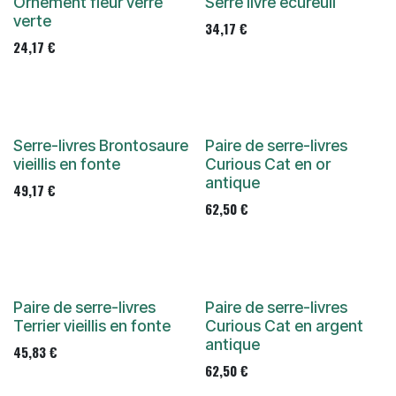
Ornement fleur verre
Serre livre écureuil
verte
34,17
€
24,17
€
Serre-livres Brontosaure
Paire de serre-livres
vieillis en fonte
Curious Cat en or
antique
49,17
€
62,50
€
Paire de serre-livres
Paire de serre-livres
Terrier vieillis en fonte
Curious Cat en argent
antique
45,83
€
62,50
€