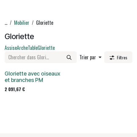
...
Mobilier
Gloriette
Gloriette
Assise
Arche
Table
Gloriette
Trier par
Filtres
Gloriette avec oiseaux
et branches PM
2 091,67
€