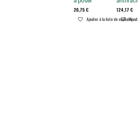
à poser
anthraci
20,75
€
124,17
€
Ajouter à la liste de souhaits
Ajout