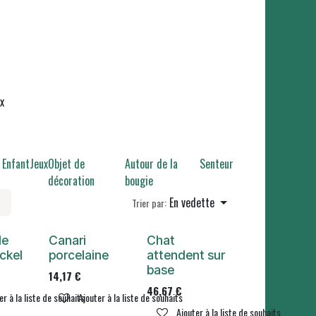
x
Enfant
Jeux
Objet de
Autour de la
Senteur
décoration
bougie
En vedette
Trier par:
le
Canari
Chat
ickel
porcelaine
attendent sur
base
14,17
€
46,67
€
er à la liste de souhaits
Ajouter à la liste de souhaits
Ajouter à la liste de souhaits