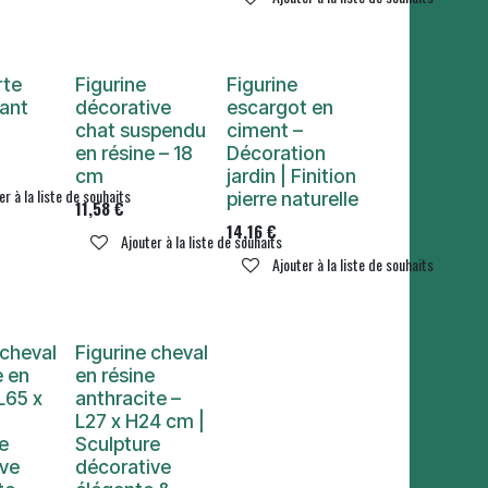
rte
Figurine
Figurine
ant
décorative
escargot en
chat suspendu
ciment –
en résine – 18
Décoration
cm
jardin | Finition
er à la liste de souhaits
pierre naturelle
11,58
€
14,16
€
Ajouter à la liste de souhaits
Ajouter à la liste de souhaits
 cheval
Figurine cheval
e en
en résine
 L65 x
anthracite –
|
L27 x H24 cm |
e
Sculpture
ive
décorative