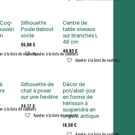
 Coq-
Silhouette
Centre de
oussin
Poule debout
table oiseaux
m
socle
sur branches L
48 cm
55,00
€
40,83
€
er à la liste de souhaits
Ajouter à la liste de souhaits
Ajouter à la liste de souhaits
 à
Silhouette de
Décor de
re
chat à poser
pot/abat-jour
sur une fenêtre
en forme de
hérisson à
24,17
€
er à la liste de souhaits
suspendre en
Ajouter à la liste de souhaits
argent antique
16,58
€
Ajouter à la liste de souhaits