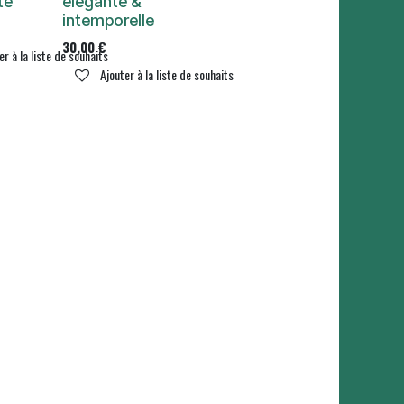
te
élégante &
intemporelle
30,00
€
er à la liste de souhaits
Ajouter à la liste de souhaits