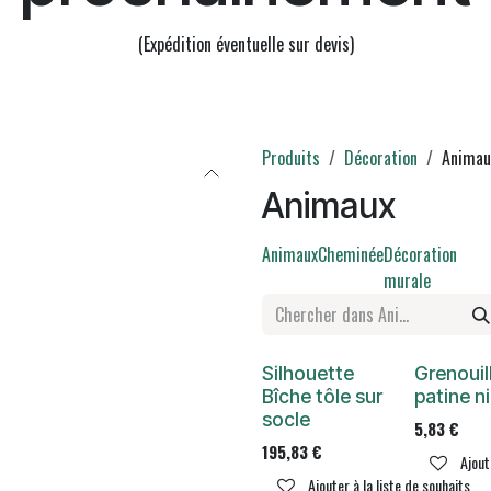
(Expédition éventuelle sur devis)
Produits
Décoration
Animau
Animaux
Animaux
Cheminée
Décoration
murale
Silhouette
Grenouil
Bîche tôle sur
patine n
socle
5,83
€
195,83
€
Ajout
Ajouter à la liste de souhaits