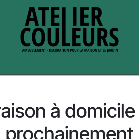
s de nous
Perche ses adresses
raison à domicile
prochainement