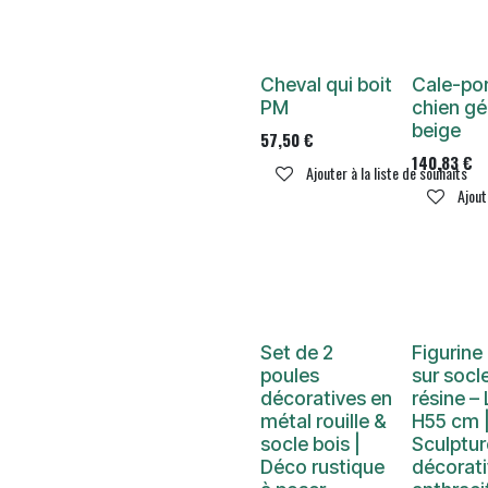
Cheval qui boit
Cale-po
PM
chien gé
beige
57,50
€
140,83
€
Ajouter à la liste de souhaits
Ajout
Set de 2
Figurine
poules
sur socl
décoratives en
résine –
métal rouille &
H55 cm 
socle bois |
Sculptur
Déco rustique
décorat