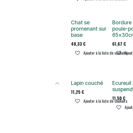
Chat se
Bordure
promenant sur
poule-p
base
65x30c
48,33
€
61,67
€
Ajouter à la liste de souhaits
Ajout
Lapin couché
Ecureuil
suspend
11,25
€
11,50
€
Ajouter à la liste de souhaits
Ajout