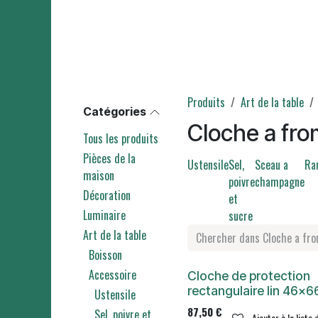
Produits
Art de la table
Catégories
Cloche a fr
Tous les produits
Pièces de la
Ustensile
Sel,
Sceau a
Ra
maison
poivre
champagne
Décoration
et
Luminaire
sucre
Art de la table
Boisson
Accessoire
Cloche de protection
rectangulaire lin 46x
Ustensile
87,50
€
Sel, poivre et
Ajouter à la liste