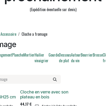
(Expédition éventuelle sur devis)
Accessoire
Cloche a fromage
omage
ngement
Planche
Mortier
Huilier
Gourde
Dessous
Autour
Beurrier
Brosse
Cl
vinaigrier
de plat
du vin
f
Cloche en verre avec son
66H25 cm
plateau en bois
44,17
€
 de souhaits
Ajouter à la liste de souhaits