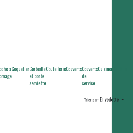
oche a
Coquetier
Corbeille
Coutellerie
Couverts
Couverts
Cuisiner
Cuillère
romage
et porte
de
serviette
service
En vedette
Trier par: