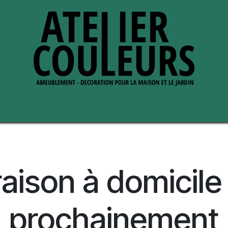
s de nous
Perche ses adresses
raison à domicile
prochainement